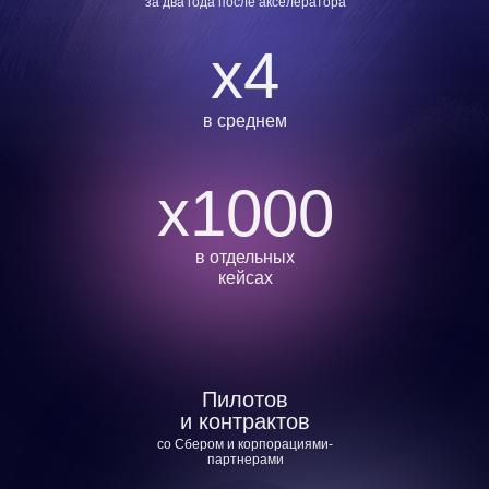
за два года после акселератора
x4
в среднем
x1000
в отдельных
кейсах
Пилотов
и контрактов
со Сбером и корпорациями-
партнерами